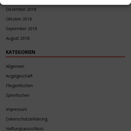
Dezember 2018
Oktober 2018
September 2018
August 2018
KATEGORIEN
Allgemein
Angelgeschäft
Fliegenfischen
Spinnfischen
Impressum
Datenschutzerklärung
Haftungsausschluss