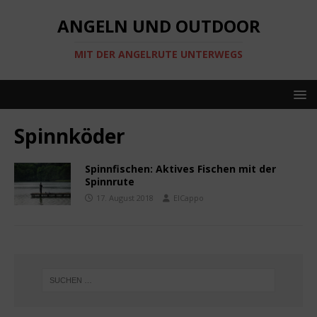
ANGELN UND OUTDOOR
MIT DER ANGELRUTE UNTERWEGS
Spinnköder
Spinnfischen: Aktives Fischen mit der
Spinnrute
17. August 2018
ElCappo