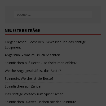
t
t
e
e
r
r
g
g
e
e
ö
ö
f
f
f
f
n
n
e
e
NEUESTE BEITRÄGE
t
t
)
)
Fliegenfischen: Techniken, Gewässer und das richtige
Equipment
Angelstuhl – was muss ich beachten
Spinnfischen auf Hecht – so fischt man effektiv
Welche Angelgeschäft ist das Beste?
Spinnrute: Welche ist die Beste?
Spinnfischen auf Zander
Das richtige Vorfach zum Spinnfischen
Spinnfischen: Aktives Fischen mit der Spinnrute