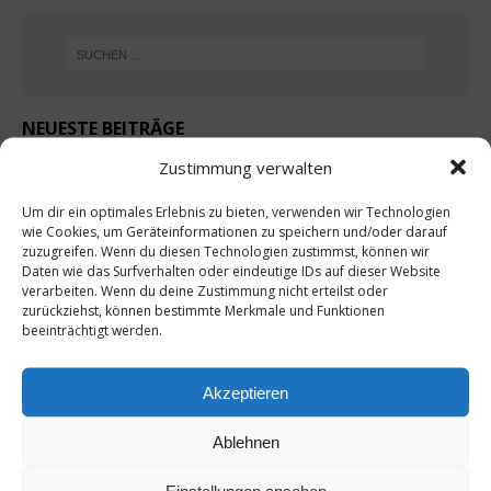
NEUESTE BEITRÄGE
Zustimmung verwalten
Fliegenfischen: Techniken, Gewässer und das richtige
Equipment
Um dir ein optimales Erlebnis zu bieten, verwenden wir Technologien
wie Cookies, um Geräteinformationen zu speichern und/oder darauf
Angelstuhl – was muss ich beachten
zuzugreifen. Wenn du diesen Technologien zustimmst, können wir
Daten wie das Surfverhalten oder eindeutige IDs auf dieser Website
Spinnfischen auf Hecht – so fischt man effektiv
verarbeiten. Wenn du deine Zustimmung nicht erteilst oder
zurückziehst, können bestimmte Merkmale und Funktionen
Welche Angelgeschäft ist das Beste?
beeinträchtigt werden.
Spinnrute: Welche ist die Beste?
Spinnfischen auf Zander
Akzeptieren
Das richtige Vorfach zum Spinnfischen
Ablehnen
Spinnfischen: Aktives Fischen mit der Spinnrute
Einstellungen ansehen