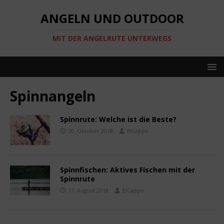
ANGELN UND OUTDOOR
MIT DER ANGELRUTE UNTERWEGS
Spinnangeln
Spinnrute: Welche ist die Beste?
20. Oktober 2018
ElCappo
Spinnfischen: Aktives Fischen mit der
Spinnrute
17. August 2018
ElCappo