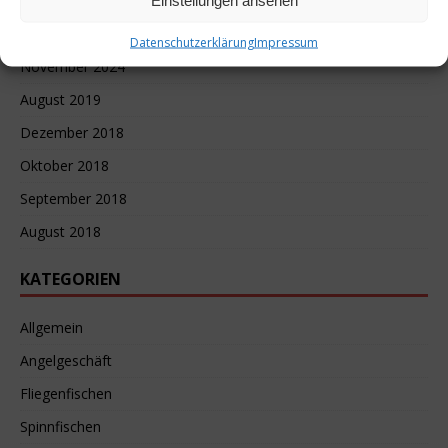
ARCHIV
Datenschutzerklärung
Impressum
November 2024
August 2019
Dezember 2018
Oktober 2018
September 2018
August 2018
KATEGORIEN
Allgemein
Angelgeschäft
Fliegenfischen
Spinnfischen