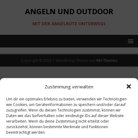
ANGELN UND OUTDOOR
MIT DER ANGELRUTE UNTERWEGS
Copyright © 2026 | WordPress Theme von
MH Themes
Zustimmung verwalten
Um dir ein optimales Erlebnis zu bieten, verwenden wir Technologien
wie Cookies, um Geräteinformationen zu speichern und/oder darauf
zuzugreifen. Wenn du diesen Technologien zustimmst, können wir
Daten wie das Surfverhalten oder eindeutige IDs auf dieser Website
verarbeiten. Wenn du deine Zustimmung nicht erteilst oder
zurückziehst, können bestimmte Merkmale und Funktionen
beeinträchtigt werden.